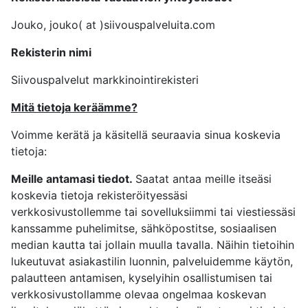
Jouko, jouko( at )siivouspalveluita.com
Rekisterin nimi
Siivouspalvelut markkinointirekisteri
Mitä tietoja keräämme?
Voimme kerätä ja käsitellä seuraavia sinua koskevia
tietoja:
Meille antamasi tiedot.
Saatat antaa meille itseäsi
koskevia tietoja rekisteröityessäsi
verkkosivustollemme tai sovelluksiimmi tai viestiessäsi
kanssamme puhelimitse, sähköpostitse, sosiaalisen
median kautta tai jollain muulla tavalla. Näihin tietoihin
lukeutuvat asiakastilin luonnin, palveluidemme käytön,
palautteen antamisen, kyselyihin osallistumisen tai
verkkosivustollamme olevaa ongelmaa koskevan