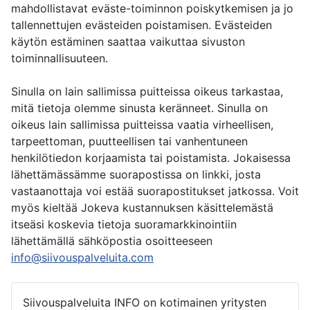
mahdollistavat eväste-toiminnon poiskytkemisen ja jo
tallennettujen evästeiden poistamisen. Evästeiden
käytön estäminen saattaa vaikuttaa sivuston
toiminnallisuuteen.
Sinulla on lain sallimissa puitteissa oikeus tarkastaa,
mitä tietoja olemme sinusta keränneet. Sinulla on
oikeus lain sallimissa puitteissa vaatia virheellisen,
tarpeettoman, puutteellisen tai vanhentuneen
henkilötiedon korjaamista tai poistamista. Jokaisessa
lähettämässämme suorapostissa on linkki, josta
vastaanottaja voi estää suorapostitukset jatkossa. Voit
myös kieltää Jokeva kustannuksen käsittelemästä
itseäsi koskevia tietoja suoramarkkinointiin
lähettämällä sähköpostia osoitteeseen
info@siivouspalveluita.com
Siivouspalveluita INFO on kotimainen yritysten