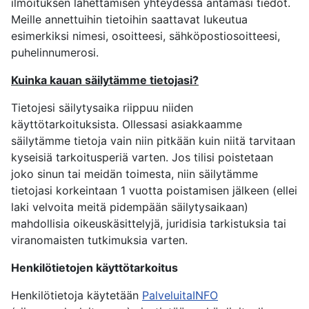
ilmoituksen lähettämisen yhteydessä antamasi tiedot.
Meille annettuihin tietoihin saattavat lukeutua
esimerkiksi nimesi, osoitteesi, sähköpostiosoitteesi,
puhelinnumerosi.
Kuinka kauan säilytämme tietojasi?
Tietojesi säilytysaika riippuu niiden
käyttötarkoituksista. Ollessasi asiakkaamme
säilytämme tietoja vain niin pitkään kuin niitä tarvitaan
kyseisiä tarkoitusperiä varten. Jos tilisi poistetaan
joko sinun tai meidän toimesta, niin säilytämme
tietojasi korkeintaan 1 vuotta poistamisen jälkeen (ellei
laki velvoita meitä pidempään säilytysaikaan)
mahdollisia oikeuskäsittelyjä, juridisia tarkistuksia tai
viranomaisten tutkimuksia varten.
Henkilötietojen käyttötarkoitus
Henkilötietoja käytetään
PalveluitaINFO