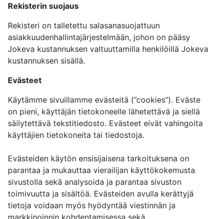
Rekisterin suojaus
Rekisteri on talletettu salasanasuojattuun
asiakkuudenhallintajärjestelmään, johon on pääsy
Jokeva kustannuksen valtuuttamilla henkilöillä Jokeva
kustannuksen sisällä.
Evästeet
Käytämme sivuillamme evästeitä (”cookies”). Eväste
on pieni, käyttäjän tietokoneelle lähetettävä ja siellä
säilytettävä tekstitiedosto. Evästeet eivät vahingoita
käyttäjien tietokoneita tai tiedostoja.
Evästeiden käytön ensisijaisena tarkoituksena on
parantaa ja mukauttaa vierailijan käyttökokemusta
sivustolla sekä analysoida ja parantaa sivuston
toimivuutta ja sisältöä. Evästeiden avulla kerättyjä
tietoja voidaan myös hyödyntää viestinnän ja
markkinoinnin kohdentamisessa sekä