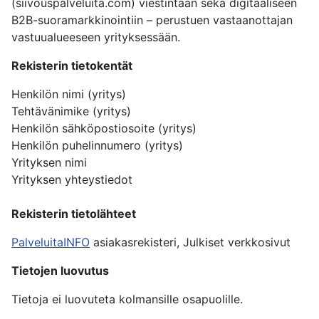
(siivouspalveluita.com) viestintään sekä digitaaliseen
B2B-suoramarkkinointiin – perustuen vastaanottajan
vastuualueeseen yrityksessään.
Rekisterin tietokentät
Henkilön nimi (yritys)
Tehtävänimike (yritys)
Henkilön sähköpostiosoite (yritys)
Henkilön puhelinnumero (yritys)
Yrityksen nimi
Yrityksen yhteystiedot
Rekisterin tietolähteet
PalveluitaINFO
asiakasrekisteri, Julkiset verkkosivut
Tietojen luovutus
Tietoja ei luovuteta kolmansille osapuolille.