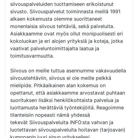
siivouspalveluiden tuottamiseen erikoistunut
sivusto. Siivouspalvelut toiminnasta meillä 1991
alkaen kokemusta olemme suorittaneet
monenlaisia siivous tehtäviä, sekä palveluita.
Asiakkaamme ovat myös ollut monipuolisesti eri
kokoluokan ja eri alojen yrityksiä ja koteja, jotka
vaativat palveluntoimittajalta laatua ja
toimitusvarmuutta.
Siivous on meille tuttua asennumme vakavuudella
siivoustehtäviin, siivous ei ole meille pelkkä
mielipide. Pitkäaikainen alan kokemus on
opettanut, että asiakkaamme arvostavat puhtaan
suorituksen lisäksi henkilökohtaista palvelua ja
luottamusta herättäviä työntekijöitä. Reagoimme
tilanteisiin nopeasti nämä yhdessä
tekevät Siivouspalveluita INFO:sta vahvan ja
luotettavan siivouspalveluita hoitavan (tarjoavan)
kumppanin juuri sinun yrityksellesi.