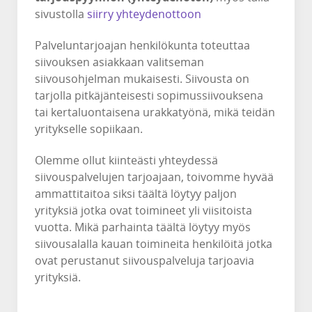
sivustolla
siirry yhteydenottoon
Palveluntarjoajan henkilökunta toteuttaa
siivouksen asiakkaan valitseman
siivousohjelman mukaisesti. Siivousta on
tarjolla pitkäjänteisesti sopimussiivouksena
tai kertaluontaisena urakkatyönä, mikä teidän
yritykselle sopiikaan.
Olemme ollut kiinteästi yhteydessä
siivouspalvelujen tarjoajaan, toivomme hyvää
ammattitaitoa siksi täältä löytyy paljon
yrityksiä jotka ovat toimineet yli viisitoista
vuotta. Mikä parhainta täältä löytyy myös
siivousalalla kauan toimineita henkilöitä jotka
ovat perustanut siivouspalveluja tarjoavia
yrityksiä.