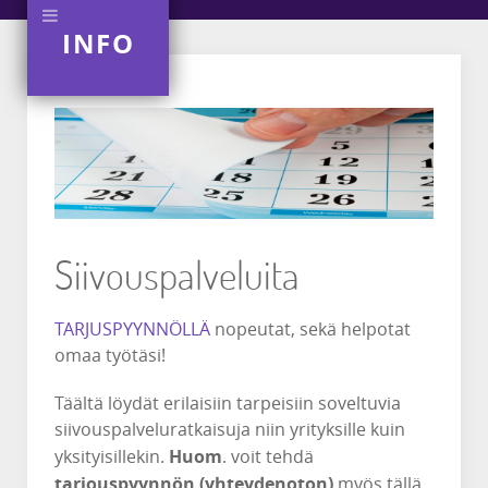
INFO
Siivouspalveluita
TARJUSPYYNNÖLLÄ
nopeutat, sekä helpotat
omaa työtäsi!
Täältä löydät erilaisiin tarpeisiin soveltuvia
siivouspalveluratkaisuja niin yrityksille kuin
Huom
yksityisillekin.
. voit tehdä
tarjouspyynnön (yhteydenoton)
myös tällä