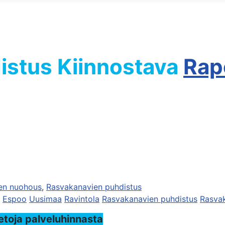
istus
Kiinnostava
Rapo
ien nuohous
,
Rasvakanavien puhdistus
Espoo
Uusimaa
Ravintola
Rasvakanavien puhdistus
Rasva
ietoja palveluhinnasta