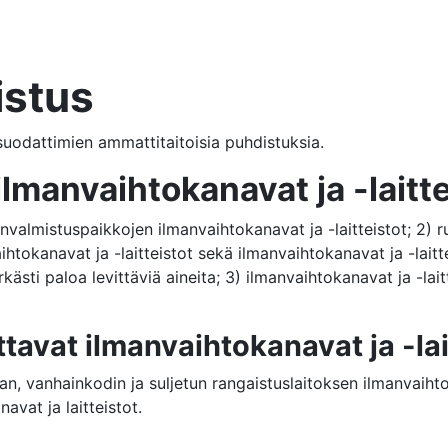
istus
suodattimien ammattitaitoisia puhdistuksia.
lmanvaihtokanavat ja -laitte
valmistuspaikkojen ilmanvaihtokanavat ja -laitteistot; 2) 
htokanavat ja -laitteistot sekä ilmanvaihtokanavat ja -laitte
ästi paloa levittäviä aineita; 3) ilmanvaihtokanavat ja -laitt
tavat ilmanvaihtokanavat ja -lai
an, vanhainkodin ja suljetun rangaistuslaitoksen ilmanvaihtok
avat ja laitteistot.