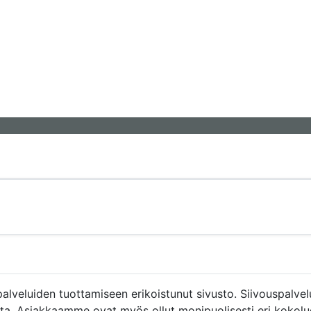
spalveluiden tuottamiseen erikoistunut sivusto. Siivouspalv
ita. Asiakkaamme ovat myös ollut monipuolisesti eri kokoluoka