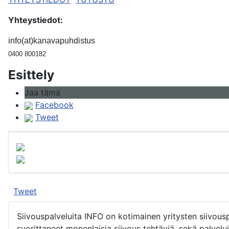
Yhteystiedot:
info(at)kanavapuhdistus
0400 800182
Esittely
Jaa tämä
Facebook
Tweet
Tweet
Siivouspalveluita INFO on kotimainen yritysten siivou
suorittaneet monenlaisia siivous tehtäviä, sekä palvelu