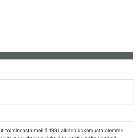
elut toiminnasta meillä 1991 alkaen kokemusta olemme
n ja eri alojen yrityksiä ja koteja, jotka vaativat