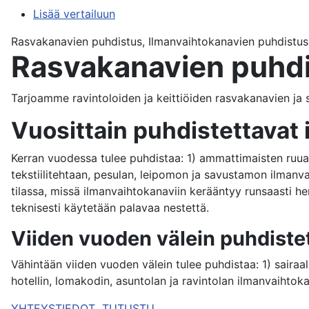
Lisää vertailuun
Rasvakanavien puhdistus, Ilmanvaihtokanavien puhdistus
Rasvakanavien puhd
Tarjoamme ravintoloiden ja keittiöiden rasvakanavien ja 
Vuosittain puhdistettavat i
Kerran vuodessa tulee puhdistaa: 1) ammattimaisten ruuan
tekstiilitehtaan, pesulan, leipomon ja savustamon ilmanvai
tilassa, missä ilmanvaihtokanaviin kerääntyy runsaasti herk
teknisesti käytetään palavaa nestettä.
Viiden vuoden välein puhdistet
Vähintään viiden vuoden välein tulee puhdistaa: 1) sairaal
hotellin, lomakodin, asuntolan ja ravintolan ilmanvaihtokan
YHTEYSTIEDOT
TUTUSTU