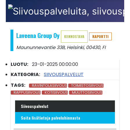
Laveena Group Oy
KIINNOSTAVA
RAPORTTI
Maununnevantie 33B, Helsinki, 00430, FI
LUOTU:
23-01-2025 00:00:00
KATEGORIA:
SIIVOUSPALVELUT
TAGS:
RAVINTOLASIIVOUS
TOIMISTOSIIVOUS
RAPPUSIIVOUS
KOTISIIVOUS
MUUTTOSIIVOUS
Siivouspalvelut
Soita lisätietoja palveluhinnasta