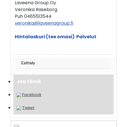
Laveena Group Oy
Veronika Raseborg
Puh 0465513544
veronika@laveenagroup.fi
Hintalaskuri (tee omasi)
Palvelut
Esittely
Jaa tämä
Facebook
Tweet