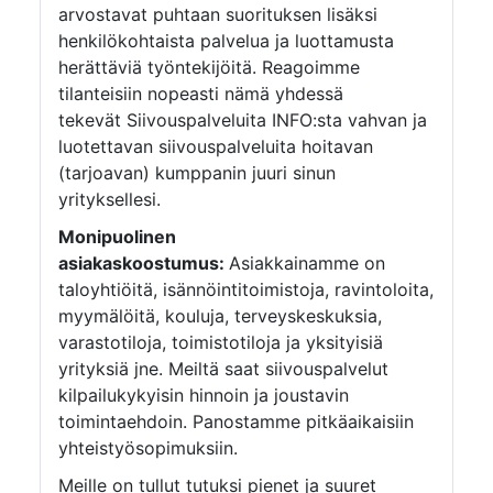
arvostavat puhtaan suorituksen lisäksi
henkilökohtaista palvelua ja luottamusta
herättäviä työntekijöitä. Reagoimme
tilanteisiin nopeasti nämä yhdessä
tekevät Siivouspalveluita INFO:sta vahvan ja
luotettavan siivouspalveluita hoitavan
(tarjoavan) kumppanin juuri sinun
yrityksellesi.
Monipuolinen
asiakaskoostumus:
Asiakkainamme on
taloyhtiöitä, isännöintitoimistoja, ravintoloita,
myymälöitä, kouluja, terveyskeskuksia,
varastotiloja, toimistotiloja ja yksityisiä
yrityksiä jne. Meiltä saat siivouspalvelut
kilpailukykyisin hinnoin ja joustavin
toimintaehdoin. Panostamme pitkäaikaisiin
yhteistyösopimuksiin.
Meille on tullut tutuksi pienet ja suuret