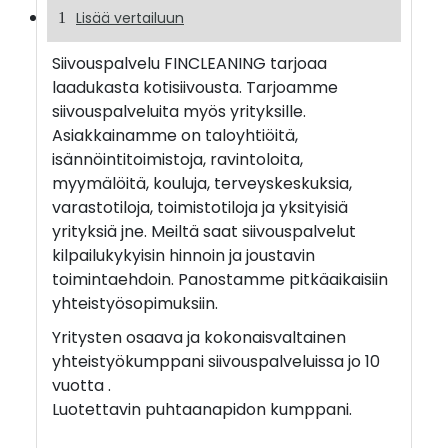
Lisää vertailuun
Siivouspalvelu FINCLEANING tarjoaa
laadukasta kotisiivousta. Tarjoamme
siivouspalveluita myös yrityksille.
Asiakkainamme on taloyhtiöitä,
isännöintitoimistoja, ravintoloita,
myymälöitä, kouluja, terveyskeskuksia,
varastotiloja, toimistotiloja ja yksityisiä
yrityksiä jne. Meiltä saat siivouspalvelut
kilpailukykyisin hinnoin ja joustavin
toimintaehdoin. Panostamme pitkäaikaisiin
yhteistyösopimuksiin.
Yritysten osaava ja kokonaisvaltainen
yhteistyökumppani siivouspalveluissa jo 10
vuotta .
Luotettavin puhtaanapidon kumppani.