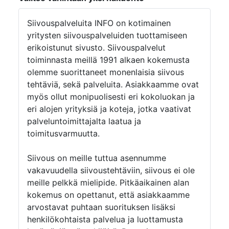
Siivouspalveluita INFO on kotimainen
yritysten siivouspalveluiden tuottamiseen
erikoistunut sivusto. Siivouspalvelut
toiminnasta meillä 1991 alkaen kokemusta
olemme suorittaneet monenlaisia siivous
tehtäviä, sekä palveluita. Asiakkaamme ovat
myös ollut monipuolisesti eri kokoluokan ja
eri alojen yrityksiä ja koteja, jotka vaativat
palveluntoimittajalta laatua ja
toimitusvarmuutta.
Siivous on meille tuttua asennumme
vakavuudella siivoustehtäviin, siivous ei ole
meille pelkkä mielipide. Pitkäaikainen alan
kokemus on opettanut, että asiakkaamme
arvostavat puhtaan suorituksen lisäksi
henkilökohtaista palvelua ja luottamusta