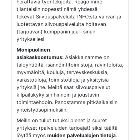
herättäviä työntekijöitä. Reagoimme
tilanteisiin nopeasti nämä yhdessä
tekevät Siivouspalveluita INFO:sta vahvan ja
luotettavan siivouspalveluita hoitavan
(tarjoavan) kumppanin juuri sinun
yrityksellesi.
Monipuolinen
asiakaskoostumus:
Asiakkainamme on
taloyhtiöitä, isännöintitoimistoja, ravintoloita,
myymälöitä, kouluja, terveyskeskuksia,
varastotiloja, toimistotiloja ja yksityisiä
yrityksiä jne. Meiltä saat siivouspalvelut
kilpailukykyisin hinnoin ja joustavin
toimintaehdoin. Panostamme pitkäaikaisiin
yhteistyösopimuksiin.
Meille on tullut tutuksi pienet ja suuret
yritykset (palveluiden tarjoajat) siksi täältä
löytää myös
muiden palvelualojen tietoja
.