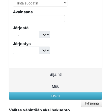
Avainsana
Järjestä
Järjestys
Sijainti
Muu
Tyhjennä
Valitse vähintään yksi hakuehto